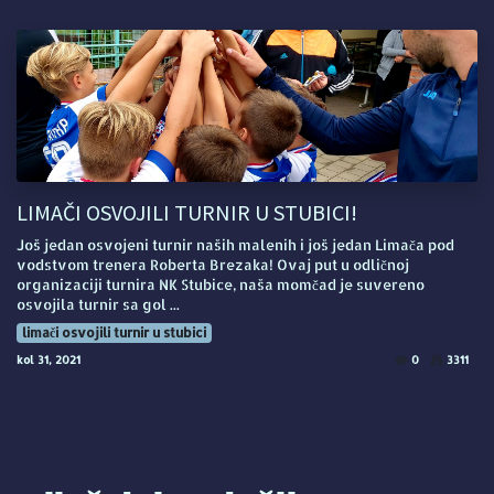
LIMAČI OSVOJILI TURNIR U STUBICI!
Još jedan osvojeni turnir naših malenih i još jedan Limača pod
vodstvom trenera Roberta Brezaka! Ovaj put u odličnoj
organizaciji turnira NK Stubice, naša momčad je suvereno
osvojila turnir sa gol ...
limači osvojili turnir u stubici
kol 31, 2021
0
3311