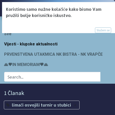
Koristimo samo nužne kolačiće kako bismo Vam
pružili bolje korisničko iskustvo.
Blogs:
Slažem se
Sve
Vijesti - klupske aktualnosti
PRVENSTVENA UTAKMICA NK BISTRA - NK VRAPČE
🙏🖤IN MEMORIAM🖤🙏
1 Članak
limači osvojili turnir u stubici
×