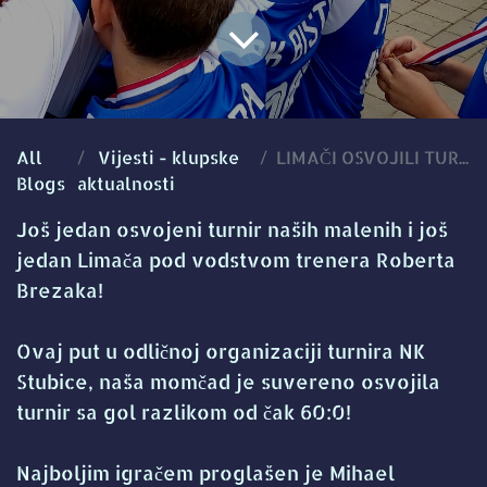
All
Vijesti - klupske
LIMAČI OSVOJILI TURNIR U STUBICI!
Blogs
aktualnosti
Još jedan osvojeni turnir naših malenih i još
jedan Limača pod vodstvom trenera Roberta
Brezaka!
Ovaj put u odličnoj organizaciji turnira NK
Stubice, naša momčad je suvereno osvojila
turnir sa gol razlikom od čak 60:0!
Najboljim igračem proglašen je Mihael