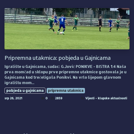
Pripremna utakmica: pobjeda u Gajnicama
Igralište u Gajnicama, sudac: G.Jović PONIKVE - BISTRA 1:4 Naša
prva momčad u sklopu prve pripremne utakmice gostovala je u
Gajnicama kod trećeligaša Ponikvi. Na vrlo lijepom glavnom
igralištu mom...
pobjeda u gajnicama
pripremna utakmica
srp 26, 2021
0
2859
Vijesti - klupske aktualnosti