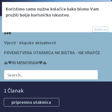
Koristimo samo nužne kolačiće kako bismo Vam
pružili bolje korisničko iskustvo.
Blogs:
Slažem se
Sve
Vijesti - klupske aktualnosti
PRVENSTVENA UTAKMICA NK BISTRA - NK VRAPČE
🙏🖤IN MEMORIAM🖤🙏
1 Članak
pripremna utakmica
×