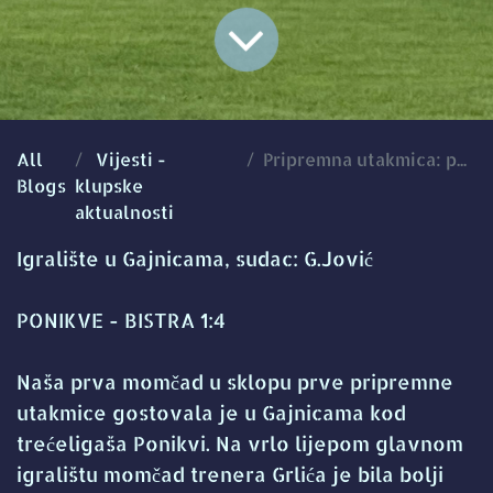
All
Vijesti -
Pripremna utakmica: pobjeda u Gajnicama
Blogs
klupske
aktualnosti
Igralište u Gajnicama, sudac: G.Jović
PONIKVE - BISTRA 1:4
Naša prva momčad u sklopu prve pripremne
utakmice gostovala je u Gajnicama kod
trećeligaša Ponikvi. Na vrlo lijepom glavnom
igralištu momčad trenera Grlića je bila bolji