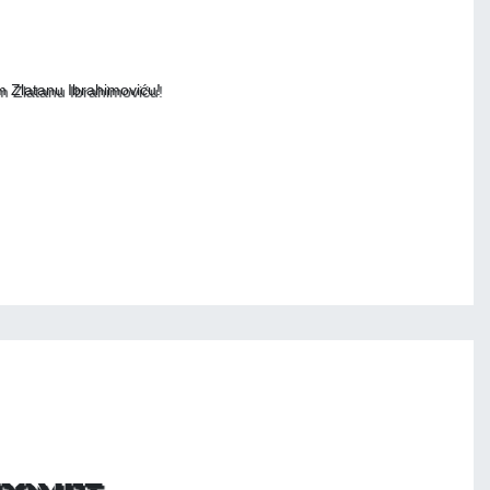
m Zlatanu Ibrahimoviću!