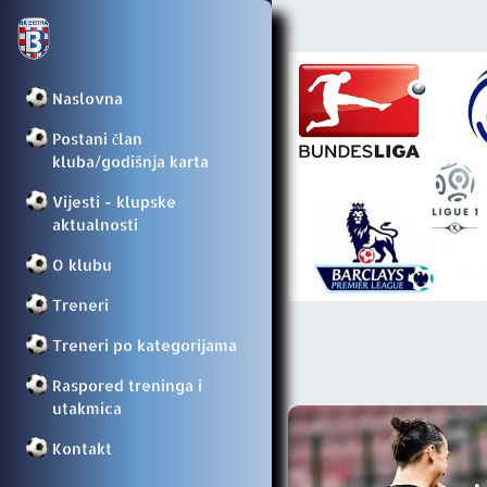
Naslovna
Postani član
kluba/godišnja karta
Vijesti - klupske
aktualnosti
O klubu
Treneri
Treneri po kategorijama
Raspored treninga i
utakmica
Kontakt