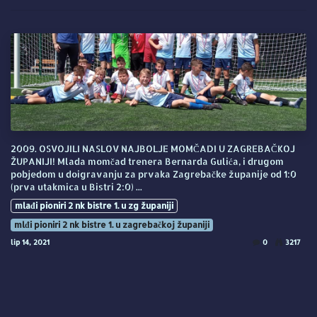
2009. OSVOJILI NASLOV NAJBOLJE MOMČADI U ZAGREBAČKOJ
ŽUPANIJI! Mlada momčad trenera Bernarda Gulića, i drugom
pobjedom u doigravanju za prvaka Zagrebačke županije od 1:0
(prva utakmica u Bistri 2:0) ...
mlađi pioniri 2 nk bistre 1. u zg županiji
mlđi pioniri 2 nk bistre 1. u zagrebačkoj županiji
lip 14, 2021
0
3217