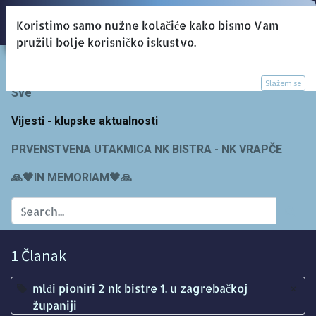
Koristimo samo nužne kolačiće kako bismo Vam
pružili bolje korisničko iskustvo.
Blogs:
Slažem se
Sve
Vijesti - klupske aktualnosti
PRVENSTVENA UTAKMICA NK BISTRA - NK VRAPČE
🙏🖤IN MEMORIAM🖤🙏
1 Članak
mlđi pioniri 2 nk bistre 1. u zagrebačkoj
×
županiji