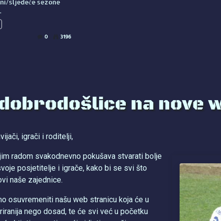
eni/sljedeće sezone
.
0
3196
 dobrodošlice na nove 
jači, igrači i roditelji,
jim radom svakodnevno pokušava stvarati bolje
voje posjetitelje i igrače, kako bi se svi što
ovi naše zajednice.
mo osuvremeniti našu web stranicu koja će u
iranija nego dosad, te će svi već u početku