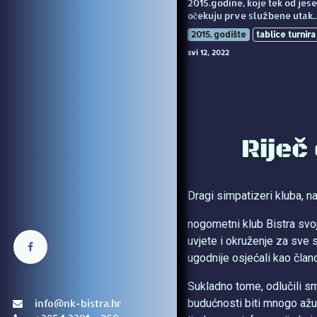
2015.godine, koje tek od jes
očekuju prve službene utak..
2015. godište
tablice turnira
svi 12, 2022
Riječ
Dragi simpatizeri kluba, navi
nogometni klub Bistra svo
uvjete i okruženje za sve s
ugodnije osjećali kao član
Sukladno tome, odlučili s
budućnosti biti mnogo ažur
info@nk-bistra.hr