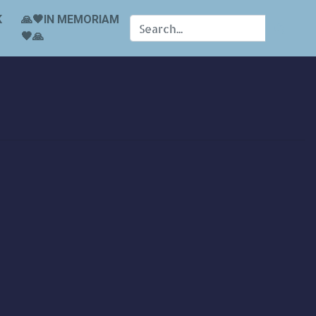
K
🙏🖤IN MEMORIAM
🖤🙏