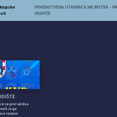
- klupske
PRVENSTVENA UTAKMICA NK BISTRA - N
sti
VRAPČE
GODIŠTE
 će se prvi od dva
orit će ga
jeca rođena