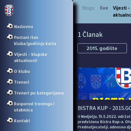
Blogs:
Sve
Vijesti 
aktualno
Naslovna
1 Članak
Postani član
kluba/godišnja karta
2015. godište
×
Vijesti - klupske
aktualnosti
O klubu
Treneri
Treneri po kategorijama
Raspored treninga i
BISTRA KUP - 2015.
utakmica
U Nedjelju, 15.5.2022. održat
Kontakt
predviđena Bistra Kup-a. Otv
Prednatjecatelji, odnosno d