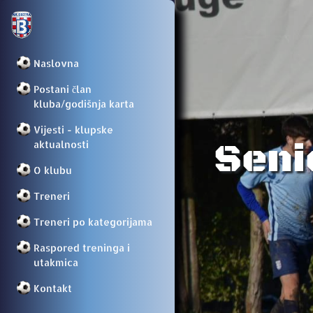
Naslovna
Postani član
kluba/godišnja karta
Vijesti - klupske
Seni
aktualnosti
O klubu
Treneri
Treneri po kategorijama
Raspored treninga i
utakmica
Kontakt