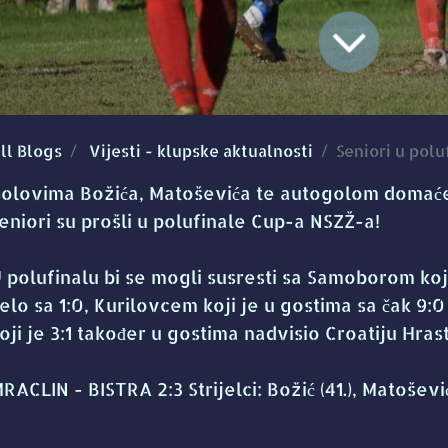
ll Blogs
Vijesti - klupske aktualnosti
Seniori u polu
olovima Božića, Matoševića te autogolom domaćeg
eniori su prošli u polufinale Cup-a NSZŽ-a!
 polufinalu bi se mogli susresti sa Samoborom koj
elo sa 1:0, Kurilovcem koji je u gostima sa čak 9:
oji je 3:1 također u gostima nadvisio Croatiju Hrast
RACLIN - BISTRA 2:3 Strijelci: Božić (41.), Matošević