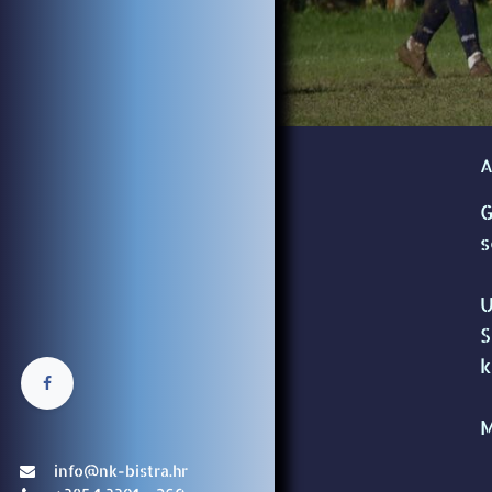
A
G
s
U
S
k
M
info@nk-bistra.hr