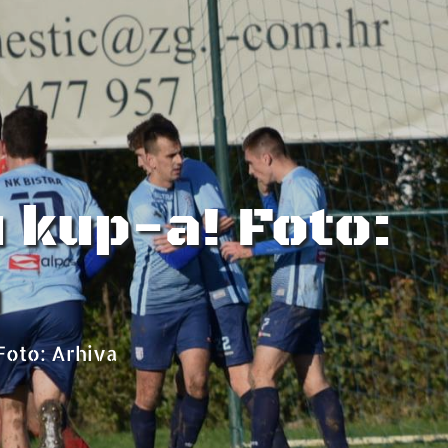
u kup-a! Foto:
a
oto: Arhiva