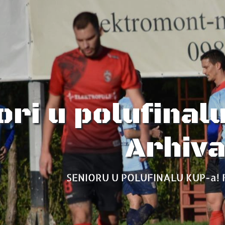
ori u polufinal
Arhiv
SENIORU U POLUFINALU KUP-a! F