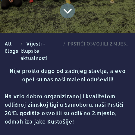
All
Vijesti -
PRSTIĆI OSVOJILI 2.MJESTO NA LIGI U SAMOBORU!
Blogs
klupske
aktualnosti
Nije prošlo dugo od zadnjeg slavlja, a evo
opet su nas naši maleni oduševili!
Na vrlo dobro organiziranoj i kvalitetom
odličnoj zimskoj ligi u Samoboru, naši Prstići
2013. godište osvojili su odlično 2.mjesto,
odmah iza jake Kustošije!