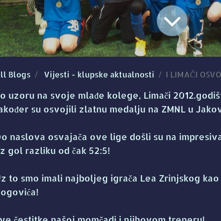
ll Blogs
Vijesti - klupske aktualnosti
I LIMAČI OSV
o uzoru na svoje mlađe kolege, Limači 2012.godiš
akođer su osvojili zlatnu medalju na ZMNL u Jakov
o naslova osvajača ove lige došli su na impresiv
z gol razliku od čak 52:5!
z to smo imali najboljeg igrača Lea Zrinjskog kao
ogovića!
ve čestitke našoj momčadi i njihovom treneru!