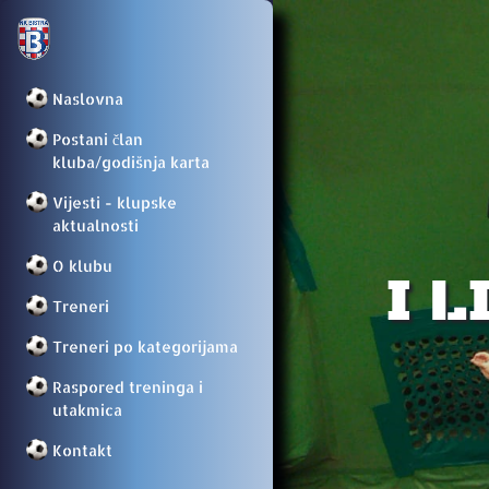
Naslovna
Postani član
kluba/godišnja karta
Vijesti - klupske
aktualnosti
O klubu
I 
Treneri
Treneri po kategorijama
Raspored treninga i
utakmica
Kontakt