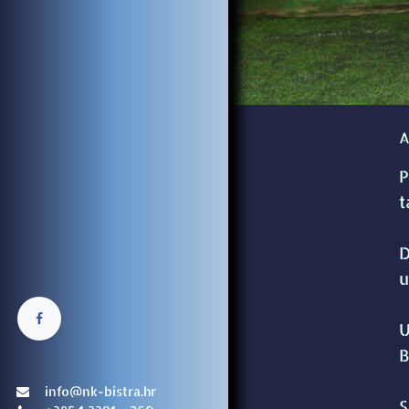
A
P
t
D
u
U
B
info@nk-bistra.hr
S