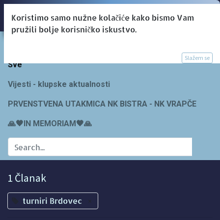
Koristimo samo nužne kolačiće kako bismo Vam
pružili bolje korisničko iskustvo.
Blogs:
Slažem se
Sve
Vijesti - klupske aktualnosti
PRVENSTVENA UTAKMICA NK BISTRA - NK VRAPČE
🙏🖤IN MEMORIAM🖤🙏
1 Članak
turniri Brdovec
×