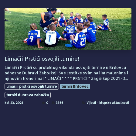
Limači i Prstići osvojili turnire!
Limači i Prstići su proteklog vikenda osvojili turnire u Brdovcu
odnosno Dubravi Zabočkoj! Sve čestitke svim našim malenima i
njihovim trenerima! * LIMAČI * * * * PRSTIĆI * Zagić kup 2021.-D...
limači i prstići osvojili turnire
turniri Brdovec
turniri dubrava zabočka
kol 23, 2021
0
3366
Vijesti - klupske aktualnosti