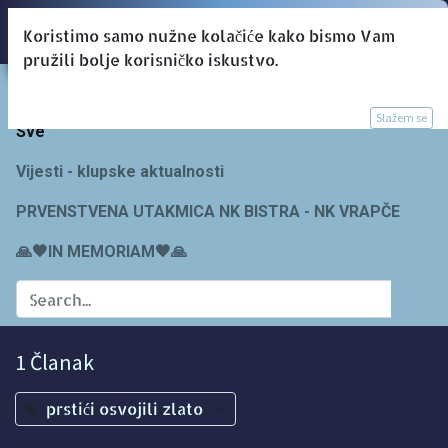
Koristimo samo nužne kolačiće kako bismo Vam
pružili bolje korisničko iskustvo.
Blogs:
Slažem se
Sve
Vijesti - klupske aktualnosti
PRVENSTVENA UTAKMICA NK BISTRA - NK VRAPČE
🙏🖤IN MEMORIAM🖤🙏
1 Članak
prstići osvojili zlato
×