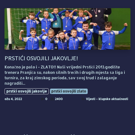
PRSTIĆI OSVOJILI JAKOVLJE!
Konačno je palo i - ZLATO!! Naši vrijedni Prstići 2013.godište
trenera Pranjića su, nakon silnih trećih i drugih mjesta sa liga i
turnira, za kraj zimskog perioda, sav svoj trud i zalaganje
nagradili...
prstići osvojili jakovlje
prstići osvojili zlato
ožu 4, 2022
0
2400
Vijesti - klupske aktualnosti