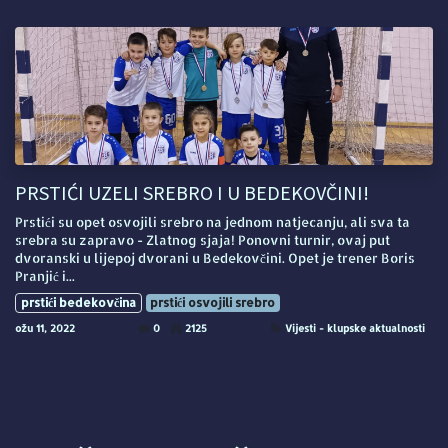
PRSTIĆI UZELI SREBRO I U BEDEKOVČINI!
Prstići su opet osvojili srebro na jednom natjecanju, ali sva ta
srebra su zapravo - Zlatnog sjaja! Ponovni turnir, ovaj put
dvoranski u lijepoj dvorani u Bedekovčini. Opet je trener Boris
Pranjić i...
prstići bedekovčina
prstići osvojili srebro
ožu 11, 2022
0
2125
Vijesti - klupske aktualnosti