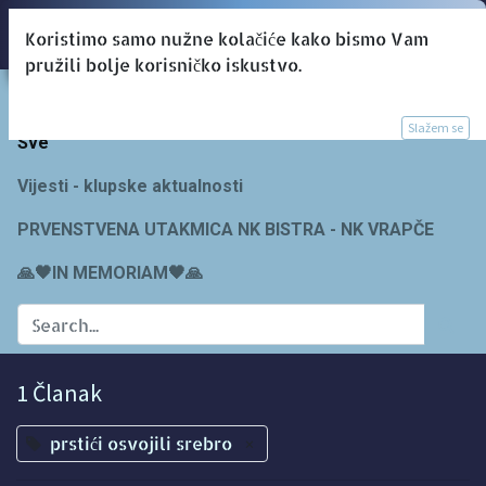
Koristimo samo nužne kolačiće kako bismo Vam
pružili bolje korisničko iskustvo.
Blogs:
Slažem se
Sve
Vijesti - klupske aktualnosti
PRVENSTVENA UTAKMICA NK BISTRA - NK VRAPČE
🙏🖤IN MEMORIAM🖤🙏
1 Članak
prstići osvojili srebro
×