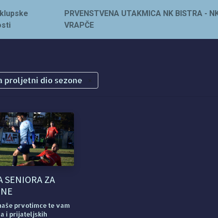
- klupske
PRVENSTVENA UTAKMICA NK BISTRA - N
sti
VRAPČE
a proljetni dio sezone
×
 SENIORA ZA
ONE
naše prvotimce te vam
i prijateljskih