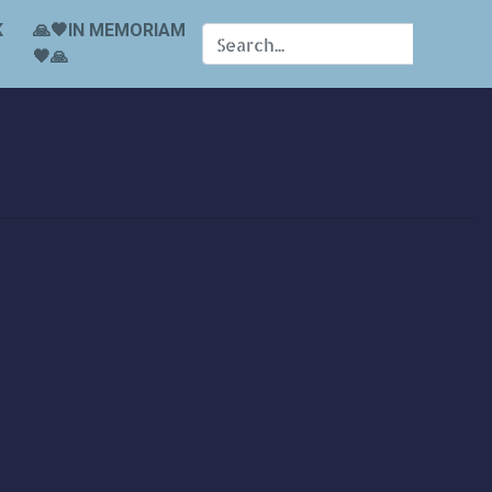
K
🙏🖤IN MEMORIAM
🖤🙏