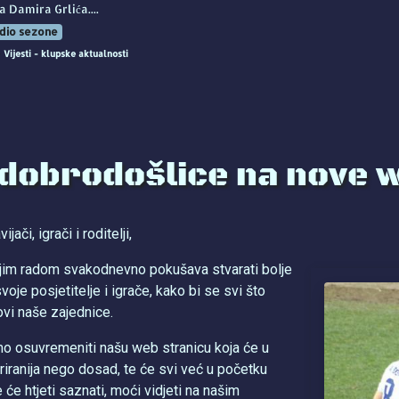
Damira Grlića....
 dio sezone
Vijesti - klupske aktualnosti
 dobrodošlice na nove 
jači, igrači i roditelji,
jim radom svakodnevno pokušava stvarati bolje
voje posjetitelje i igrače, kako bi se svi što
ovi naše zajednice.
mo osuvremeniti našu web stranicu koja će u
iranija nego dosad, te će svi već u početku
 će htjeti saznati, moći vidjeti na našim