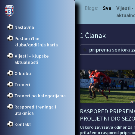
Blogs:
Sve
Vijesti 
aktualno
Naslovna
1 Članak
Postani član
kluba/godišnja karta
priprema seniora z
Vijesti - klupske
aktualnosti
O klubu
Treneri
Treneri po kategorijama
Raspored treninga i
RASPORED PRIPREMA
utakmica
PROLJETNI DIO SEZ
Kontakt
Uskoro završava odmor za 
prilažemo raspored priprema 