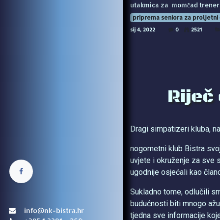
utakmica za momčad trenera 
priprema seniora za proljetni
sij 4, 2022
0
2521
Riječ
Dragi simpatizeri kluba, navi
nogometni klub Bistra svo
uvjete i okruženje za sve s
ugodnije osjećali kao član
Sukladno tome, odlučili s
budućnosti biti mnogo ažur
info@nk-bistra.hr
tjedna sve informacije koje