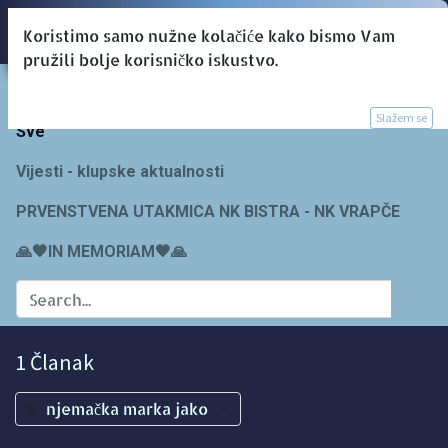
Koristimo samo nužne kolačiće kako bismo Vam
pružili bolje korisničko iskustvo.
Blogs:
Slažem se
Sve
Vijesti - klupske aktualnosti
PRVENSTVENA UTAKMICA NK BISTRA - NK VRAPČE
🙏🖤IN MEMORIAM🖤🙏
1 Članak
njemačka marka jako
×