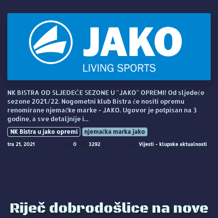
NK BISTRA OD SLJEDEĆE SEZONE U "JAKO" OPREMI! Od sljedeće
sezone 2021./22. Nogometni klub Bistra će nositi opremu
renomirane njemačke marke - JAKO. Ugovor je potpisan na 3
godine, a sve detaljnije i...
NK Bistra u jako opremi
njemačka marka jako
tra 21, 2021
0
3292
Vijesti - klupske aktualnosti
Riječ dobrodošlice na nove