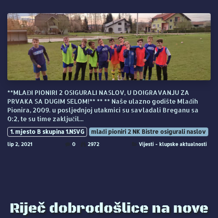
**MLAĐI PIONIRI 2 OSIGURALI NASLOV, U DOIGRAVANJU ZA
PRVAKA SA DUGIM SELOM!** ** ** Naše ulazno godište Mlađih
Pionira, 2009. u posljednjoj utakmici su savladali Breganu sa
0:2, te su time zaključil...
1. mjesto B skupina 1.NSVG
mlađi pioniri 2 NK Bistre osigurali naslov
lip 2, 2021
0
2972
Vijesti - klupske aktualnosti
Riječ dobrodošlice na nove