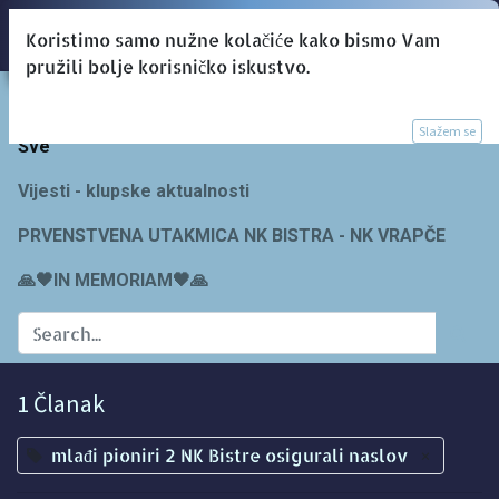
Koristimo samo nužne kolačiće kako bismo Vam
pružili bolje korisničko iskustvo.
Blogs:
Slažem se
Sve
Vijesti - klupske aktualnosti
PRVENSTVENA UTAKMICA NK BISTRA - NK VRAPČE
🙏🖤IN MEMORIAM🖤🙏
1 Članak
mlađi pioniri 2 NK Bistre osigurali naslov
×